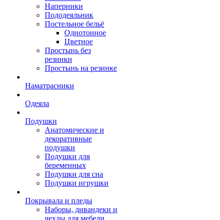
Наперники
Пододеяльник
Постельное бельё
Однотонное
Цветное
Простынь без
резинки
Простынь на резинке
Наматрасники
Одеяла
Подушки
Анатомические и
декоративные
подушки
Подушки для
беременных
Подушки для сна
Подушки игрушки
Покрывала и пледы
Наборы, дивандеки и
чехлы для мебели