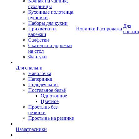
Колпак на чайник,
сухарницы
Кухонные полотенца,
рушники
Наборы для кухни
Для
Прихватки и
Новинки
Распродажа
гостин
варежки
Салфетки
Скатерти и дорожки
на стол
Фартуки
Для спальни
Наволочка
Наперники
Пододеяльник
Постельное бельё
Однотонное
Цветное
Простынь без
резинки
Простынь на резинке
Наматрасники