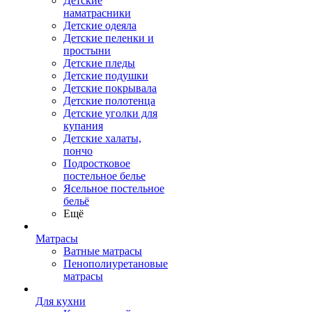
Детские
наматрасники
Детские одеяла
Детские пеленки и
простыни
Детские пледы
Детские подушки
Детские покрывала
Детские полотенца
Детские уголки для
купания
Детские халаты,
пончо
Подростковое
постельное белье
Ясельное постельное
бельё
Ещё
Матрасы
Ватные матрасы
Пенополиуретановые
матрасы
Для кухни