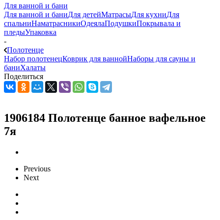
Для ванной и бани
Для ванной и бани
Для детей
Матрасы
Для кухни
Для
спальни
Наматрасники
Одеяла
Подушки
Покрывала и
пледы
Упаковка
-
Полотенце
Набор полотенец
Коврик для ванной
Наборы для сауны и
бани
Халаты
Поделиться
1906184 Полотенце банное вафельное
7я
Previous
Next