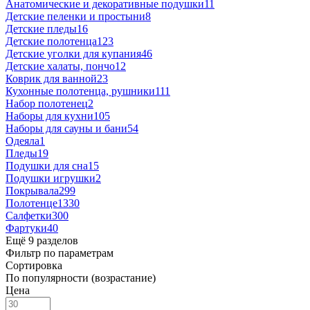
Анатомические и декоративные подушки
11
Детские пеленки и простыни
8
Детские пледы
16
Детские полотенца
123
Детские уголки для купания
46
Детские халаты, пончо
12
Коврик для ванной
23
Кухонные полотенца, рушники
111
Набор полотенец
2
Наборы для кухни
105
Наборы для сауны и бани
54
Одеяла
1
Пледы
19
Подушки для сна
15
Подушки игрушки
2
Покрывала
299
Полотенце
1330
Салфетки
300
Фартуки
40
Ещё 9 разделов
Фильтр по параметрам
Сортировка
По популярности (возрастание)
Цена