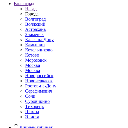
Волгоград
Назад
Города
Волгоград
Волжский
Астрахань
Знаменск
Калач на Дону
Камышин
Котельниково
Котово
Морозовск
Москва
Москва
Новороссийск
Новочеркасск
Ростов-на-Дону
Серафимович
Сочи
Суровикино
Тихорецк
Шахты
Элиста
Личный кабинет