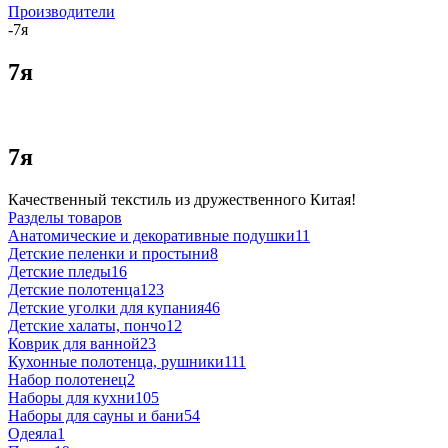
Производители
-
7я
7я
7я
Качественный текстиль из дружественного Китая!
Разделы товаров
Анатомические и декоративные подушки
11
Детские пеленки и простыни
8
Детские пледы
16
Детские полотенца
123
Детские уголки для купания
46
Детские халаты, пончо
12
Коврик для ванной
23
Кухонные полотенца, рушники
111
Набор полотенец
2
Наборы для кухни
105
Наборы для сауны и бани
54
Одеяла
1