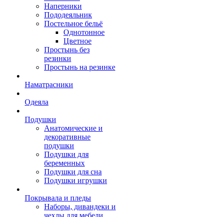
Наперники
Пододеяльник
Постельное бельё
Однотонное
Цветное
Простынь без
резинки
Простынь на резинке
Наматрасники
Одеяла
Подушки
Анатомические и
декоративные
подушки
Подушки для
беременных
Подушки для сна
Подушки игрушки
Покрывала и пледы
Наборы, дивандеки и
чехлы для мебели