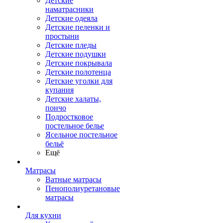
Детские
наматрасники
Детские одеяла
Детские пеленки и
простыни
Детские пледы
Детские подушки
Детские покрывала
Детские полотенца
Детские уголки для
купания
Детские халаты,
пончо
Подростковое
постельное белье
Ясельное постельное
бельё
Ещё
Матрасы
Ватные матрасы
Пенополиуретановые
матрасы
Для кухни