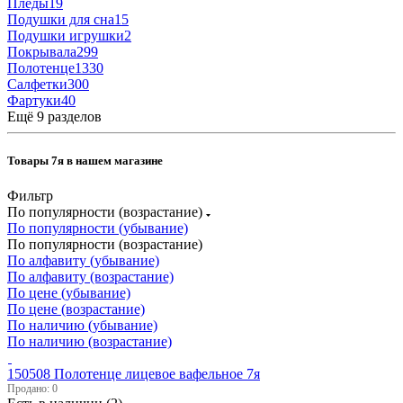
Пледы
19
Подушки для сна
15
Подушки игрушки
2
Покрывала
299
Полотенце
1330
Салфетки
300
Фартуки
40
Ещё 9 разделов
Товары 7я в нашем магазине
Фильтр
По популярности (возрастание)
По популярности (убывание)
По популярности (возрастание)
По алфавиту (убывание)
По алфавиту (возрастание)
По цене (убывание)
По цене (возрастание)
По наличию (убывание)
По наличию (возрастание)
150508 Полотенце лицевое вафельное 7я
Продано: 0