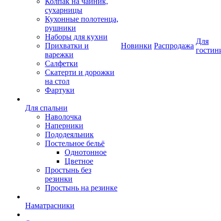
Колпак на чайник,
сухарницы
Кухонные полотенца,
рушники
Наборы для кухни
Для
Прихватки и
Новинки
Распродажа
гостин
варежки
Салфетки
Скатерти и дорожки
на стол
Фартуки
Для спальни
Наволочка
Наперники
Пододеяльник
Постельное бельё
Однотонное
Цветное
Простынь без
резинки
Простынь на резинке
Наматрасники