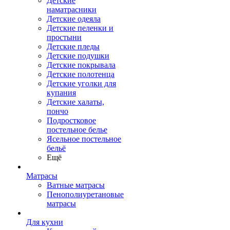
Детские
наматрасники
Детские одеяла
Детские пеленки и
простыни
Детские пледы
Детские подушки
Детские покрывала
Детские полотенца
Детские уголки для
купания
Детские халаты,
пончо
Подростковое
постельное белье
Ясельное постельное
бельё
Ещё
Матрасы
Ватные матрасы
Пенополиуретановые
матрасы
Для кухни