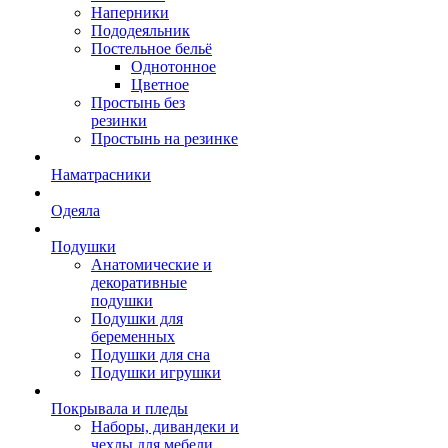
Наперники
Пододеяльник
Постельное бельё
Однотонное
Цветное
Простынь без
резинки
Простынь на резинке
Наматрасники
Одеяла
Подушки
Анатомические и
декоративные
подушки
Подушки для
беременных
Подушки для сна
Подушки игрушки
Покрывала и пледы
Наборы, дивандеки и
чехлы для мебели