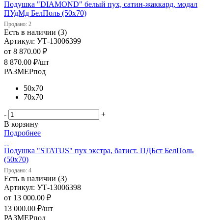
Подушка "DIAMOND" белый пух, сатин-жаккард, модал
ПУдМд БелПоль (50х70)
Продано: 2
Есть в наличии (3)
Артикул: УТ-13006399
от
8 870.00 ₽
8 870.00
₽
/шт
РАЗМЕРпод
50х70
70х70
-
+
В корзину
Подробнее
Подушка "STATUS" пух экстра, батист. ПДБст БелПоль
(50х70)
Продано: 4
Есть в наличии (3)
Артикул: УТ-13006398
от
13 000.00 ₽
13 000.00
₽
/шт
РАЗМЕРпод