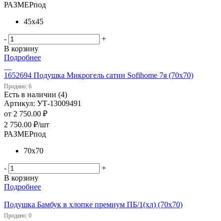
РАЗМЕРпод
45х45
-
+
В корзину
Подробнее
1652694 Подушка Микрогель сатин Sofihome 7я (70х70)
Продано: 6
Есть в наличии (4)
Артикул: УТ-13009491
от
2 750.00 ₽
2 750.00
₽
/шт
РАЗМЕРпод
70х70
-
+
В корзину
Подробнее
Подушка Бамбук в хлопке премиум ПБ/1(хл) (70х70)
Продано: 0