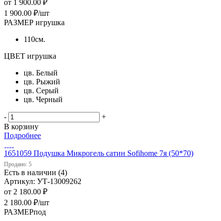
от
1 900.00 ₽
1 900.00
₽
/шт
РАЗМЕР игрушка
110см.
ЦВЕТ игрушка
цв. Белый
цв. Рыжий
цв. Серый
цв. Черный
-
+
В корзину
Подробнее
1651059 Подушка Микрогель сатин Sofihome 7я (50*70)
Продано: 5
Есть в наличии (4)
Артикул: УТ-13009262
от
2 180.00 ₽
2 180.00
₽
/шт
РАЗМЕРпод