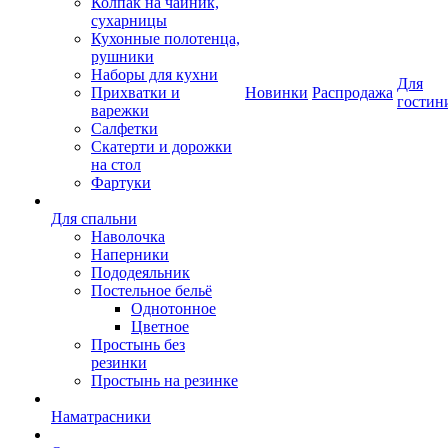
Колпак на чайник,
сухарницы
Кухонные полотенца,
рушники
Наборы для кухни
Для
Прихватки и
Новинки
Распродажа
гостин
варежки
Салфетки
Скатерти и дорожки
на стол
Фартуки
Для спальни
Наволочка
Наперники
Пододеяльник
Постельное бельё
Однотонное
Цветное
Простынь без
резинки
Простынь на резинке
Наматрасники