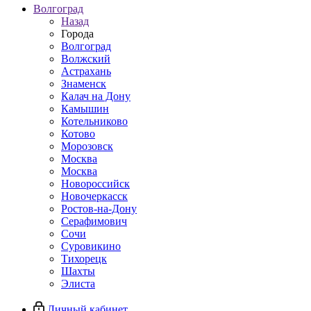
Волгоград
Назад
Города
Волгоград
Волжский
Астрахань
Знаменск
Калач на Дону
Камышин
Котельниково
Котово
Морозовск
Москва
Москва
Новороссийск
Новочеркасск
Ростов-на-Дону
Серафимович
Сочи
Суровикино
Тихорецк
Шахты
Элиста
Личный кабинет