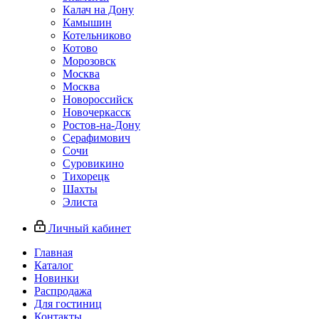
Калач на Дону
Камышин
Котельниково
Котово
Морозовск
Москва
Москва
Новороссийск
Новочеркасск
Ростов-на-Дону
Серафимович
Сочи
Суровикино
Тихорецк
Шахты
Элиста
Личный кабинет
Главная
Каталог
Новинки
Распродажа
Для гостиниц
Контакты