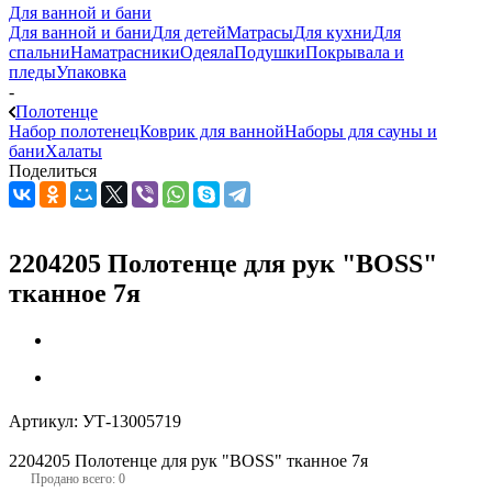
Для ванной и бани
Для ванной и бани
Для детей
Матрасы
Для кухни
Для
спальни
Наматрасники
Одеяла
Подушки
Покрывала и
пледы
Упаковка
-
Полотенце
Набор полотенец
Коврик для ванной
Наборы для сауны и
бани
Халаты
Поделиться
2204205 Полотенце для рук "BOSS"
тканное 7я
Артикул:
УТ-13005719
2204205 Полотенце для рук "BOSS" тканное 7я
Продано всего: 0