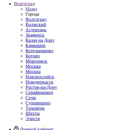
Волгоград
Назад
Города
Волгоград
Волжский
Астрахань
Знаменск
Калач на Дону
Камышин
Котельниково
Котово
Морозовск
Москва
Москва
Новороссийск
Новочеркасск
Ростов-на-Дону
Серафимович
Сочи
Суровикино
Тихорецк
Шахты
Элиста
Личный кабинет