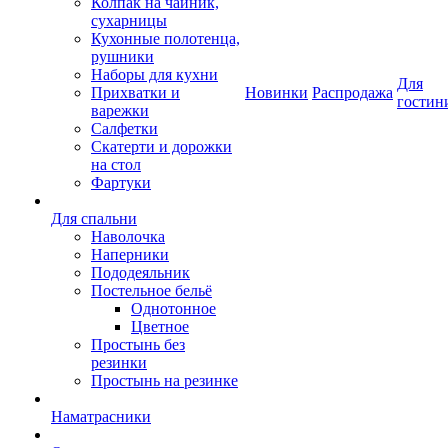
Колпак на чайник,
сухарницы
Кухонные полотенца,
рушники
Наборы для кухни
Для
Прихватки и
Новинки
Распродажа
гостин
варежки
Салфетки
Скатерти и дорожки
на стол
Фартуки
Для спальни
Наволочка
Наперники
Пододеяльник
Постельное бельё
Однотонное
Цветное
Простынь без
резинки
Простынь на резинке
Наматрасники