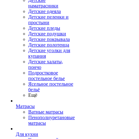
Детские
наматрасники
Детские одеяла
Детские пеленки и
простыни
Детские пледы
Детские подушки
Детские покрывала
Детские полотенца
Детские уголки для
купания
Детские халаты,
пончо
Подростковое
постельное белье
Ясельное постельное
бельё
Ещё
Матрасы
Ватные матрасы
Пенополиуретановые
матрасы
Для кухни