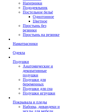
Наперники
Пододеяльник
Постельное бельё
Однотонное
Цветное
Простынь без
резинки
Простынь на резинке
Наматрасники
Одеяла
Подушки
Анатомические и
декоративные
подушки
Подушки для
беременных
Подушки для сна
Подушки игрушки
Покрывала и пледы
Наборы, дивандеки и
чехлы для мебели