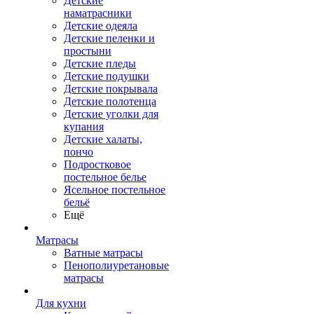
Детские
наматрасники
Детские одеяла
Детские пеленки и
простыни
Детские пледы
Детские подушки
Детские покрывала
Детские полотенца
Детские уголки для
купания
Детские халаты,
пончо
Подростковое
постельное белье
Ясельное постельное
бельё
Ещё
Матрасы
Ватные матрасы
Пенополиуретановые
матрасы
Для кухни