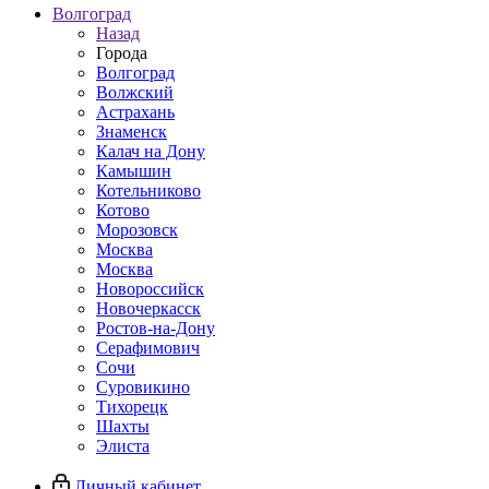
Волгоград
Назад
Города
Волгоград
Волжский
Астрахань
Знаменск
Калач на Дону
Камышин
Котельниково
Котово
Морозовск
Москва
Москва
Новороссийск
Новочеркасск
Ростов-на-Дону
Серафимович
Сочи
Суровикино
Тихорецк
Шахты
Элиста
Личный кабинет