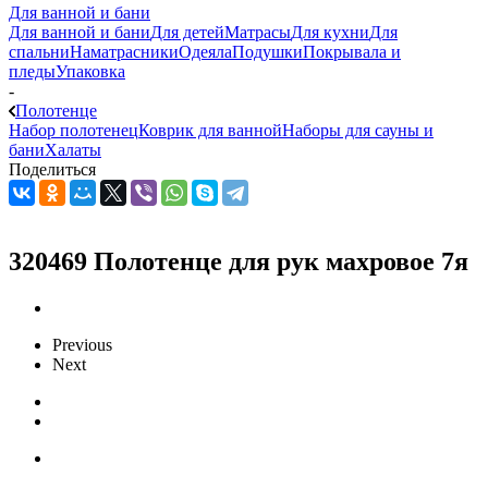
Для ванной и бани
Для ванной и бани
Для детей
Матрасы
Для кухни
Для
спальни
Наматрасники
Одеяла
Подушки
Покрывала и
пледы
Упаковка
-
Полотенце
Набор полотенец
Коврик для ванной
Наборы для сауны и
бани
Халаты
Поделиться
320469 Полотенце для рук махровое 7я
Previous
Next