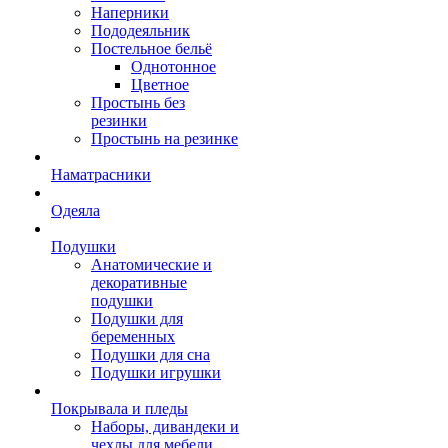
Наперники
Пододеяльник
Постельное бельё
Однотонное
Цветное
Простынь без
резинки
Простынь на резинке
Наматрасники
Одеяла
Подушки
Анатомические и
декоративные
подушки
Подушки для
беременных
Подушки для сна
Подушки игрушки
Покрывала и пледы
Наборы, дивандеки и
чехлы для мебели