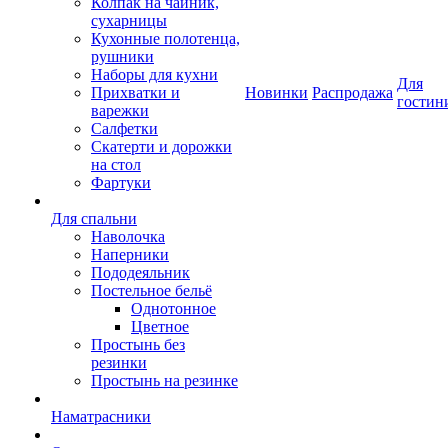
Колпак на чайник,
сухарницы
Кухонные полотенца,
рушники
Наборы для кухни
Для
Прихватки и
Новинки
Распродажа
гостин
варежки
Салфетки
Скатерти и дорожки
на стол
Фартуки
Для спальни
Наволочка
Наперники
Пододеяльник
Постельное бельё
Однотонное
Цветное
Простынь без
резинки
Простынь на резинке
Наматрасники