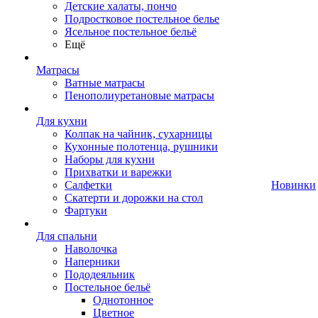
Детские халаты, пончо
Подростковое постельное белье
Ясельное постельное бельё
Ещё
Матрасы
Ватные матрасы
Пенополиуретановые матрасы
Для кухни
Колпак на чайник, сухарницы
Кухонные полотенца, рушники
Наборы для кухни
Прихватки и варежки
Салфетки
Новинки
Скатерти и дорожки на стол
Фартуки
Для спальни
Наволочка
Наперники
Пододеяльник
Постельное бельё
Однотонное
Цветное