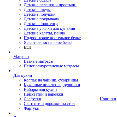
Детские одеяла
Детские пеленки и простыни
Детские пледы
Детские подушки
Детские покрывала
Детские полотенца
Детские уголки для купания
Детские халаты, пончо
Подростковое постельное белье
Ясельное постельное бельё
Ещё
Матрасы
Ватные матрасы
Пенополиуретановые матрасы
Для кухни
Колпак на чайник, сухарницы
Кухонные полотенца, рушники
Наборы для кухни
Прихватки и варежки
Салфетки
Новинки
Скатерти и дорожки на стол
Фартуки