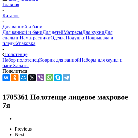
Главная
-
Каталог
-
Для ванной и бани
Для ванной и бани
Для детей
Матрасы
Для кухни
Для
спальни
Наматрасники
Одеяла
Подушки
Покрывала и
пледы
Упаковка
-
Полотенце
Набор полотенец
Коврик для ванной
Наборы для сауны и
бани
Халаты
Поделиться
1705361 Полотенце лицевое махровое
7я
Previous
Next