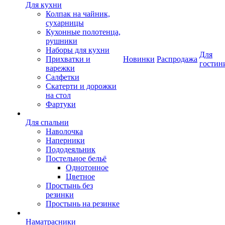
Для кухни
Колпак на чайник,
сухарницы
Кухонные полотенца,
рушники
Наборы для кухни
Для
Прихватки и
Новинки
Распродажа
гостин
варежки
Салфетки
Скатерти и дорожки
на стол
Фартуки
Для спальни
Наволочка
Наперники
Пододеяльник
Постельное бельё
Однотонное
Цветное
Простынь без
резинки
Простынь на резинке
Наматрасники