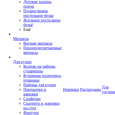
Детские халаты,
пончо
Подростковое
постельное белье
Ясельное постельное
бельё
Ещё
Матрасы
Ватные матрасы
Пенополиуретановые
матрасы
Для кухни
Колпак на чайник,
сухарницы
Кухонные полотенца,
рушники
Наборы для кухни
Для
Прихватки и
Новинки
Распродажа
гостин
варежки
Салфетки
Скатерти и дорожки
на стол
Фартуки