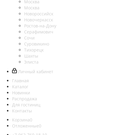
Москва
Москва
Новороссийск
Новочеркасск
Ростов-на-Дону
Серафимович
Сочи
Суровикино
Тихорецк
Шахты
Элиста
Личный кабинет
Главная
Каталог
Новинки
Распродажа
Для гостиниц
Контакты
Корзина
0
Отложенные
0
+7-962-760-18-10