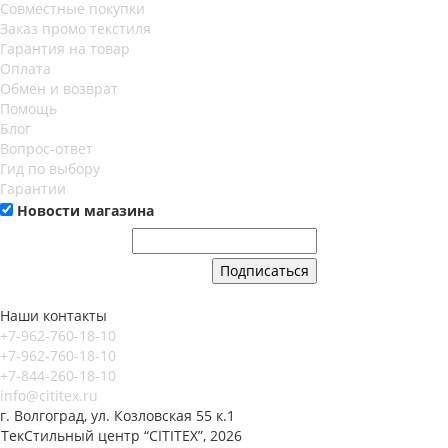
Совместные покупки
Заказ промо текстиля
Гарантия на товар
Оплата
Обмен и возврат
Помощь
Блог
Вопрос-ответ
Гид по выбору
Гарантии
Новости магазина
Наши контакты
+7-962-760-18-10
+7-962-760-18-10
+7-844-260-18-10
info@cititex.ru
г. Волгоград, ул. Козловская 55 к.1
ТекСтильный центр “CITITEX”, 2026