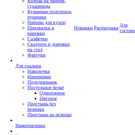
Колпак на чайник,
сухарницы
Кухонные полотенца,
рушники
Наборы для кухни
Для
Прихватки и
Новинки
Распродажа
гостин
варежки
Салфетки
Скатерти и дорожки
на стол
Фартуки
Для спальни
Наволочка
Наперники
Пододеяльник
Постельное бельё
Однотонное
Цветное
Простынь без
резинки
Простынь на резинке
Наматрасники