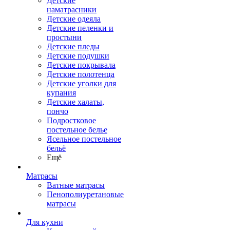
Детские
наматрасники
Детские одеяла
Детские пеленки и
простыни
Детские пледы
Детские подушки
Детские покрывала
Детские полотенца
Детские уголки для
купания
Детские халаты,
пончо
Подростковое
постельное белье
Ясельное постельное
бельё
Ещё
Матрасы
Ватные матрасы
Пенополиуретановые
матрасы
Для кухни