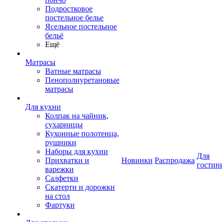
Подростковое
постельное белье
Ясельное постельное
бельё
Ещё
Матрасы
Ватные матрасы
Пенополиуретановые
матрасы
Для кухни
Колпак на чайник,
сухарницы
Кухонные полотенца,
рушники
Наборы для кухни
Для
Прихватки и
Новинки
Распродажа
гостин
варежки
Салфетки
Скатерти и дорожки
на стол
Фартуки