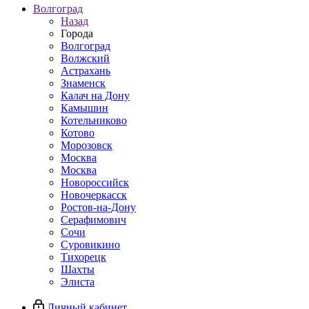
Волгоград
Назад
Города
Волгоград
Волжский
Астрахань
Знаменск
Калач на Дону
Камышин
Котельниково
Котово
Морозовск
Москва
Москва
Новороссийск
Новочеркасск
Ростов-на-Дону
Серафимович
Сочи
Суровикино
Тихорецк
Шахты
Элиста
Личный кабинет