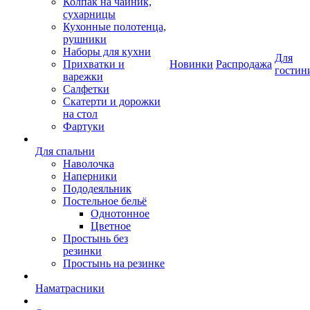
Колпак на чайник,
сухарницы
Кухонные полотенца,
рушники
Наборы для кухни
Для
Прихватки и
Новинки
Распродажа
гостин
варежки
Салфетки
Скатерти и дорожки
на стол
Фартуки
Для спальни
Наволочка
Наперники
Пододеяльник
Постельное бельё
Однотонное
Цветное
Простынь без
резинки
Простынь на резинке
Наматрасники