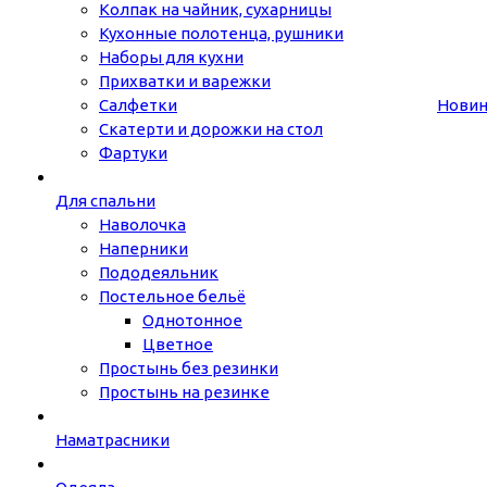
Колпак на чайник, сухарницы
Кухонные полотенца, рушники
Наборы для кухни
Прихватки и варежки
Салфетки
Нови
Скатерти и дорожки на стол
Фартуки
Для спальни
Наволочка
Наперники
Пододеяльник
Постельное бельё
Однотонное
Цветное
Простынь без резинки
Простынь на резинке
Наматрасники