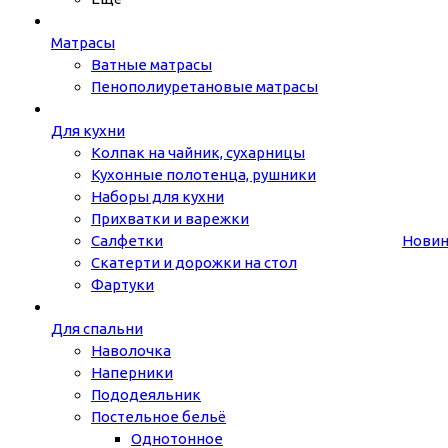
Матрасы
Ватные матрасы
Пенополиуретановые матрасы
Для кухни
Колпак на чайник, сухарницы
Кухонные полотенца, рушники
Наборы для кухни
Прихватки и варежки
Салфетки
Нови
Скатерти и дорожки на стол
Фартуки
Для спальни
Наволочка
Наперники
Пододеяльник
Постельное бельё
Однотонное