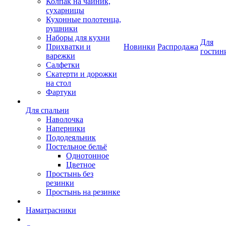
Колпак на чайник,
сухарницы
Кухонные полотенца,
рушники
Наборы для кухни
Для
Прихватки и
Новинки
Распродажа
гостин
варежки
Салфетки
Скатерти и дорожки
на стол
Фартуки
Для спальни
Наволочка
Наперники
Пододеяльник
Постельное бельё
Однотонное
Цветное
Простынь без
резинки
Простынь на резинке
Наматрасники