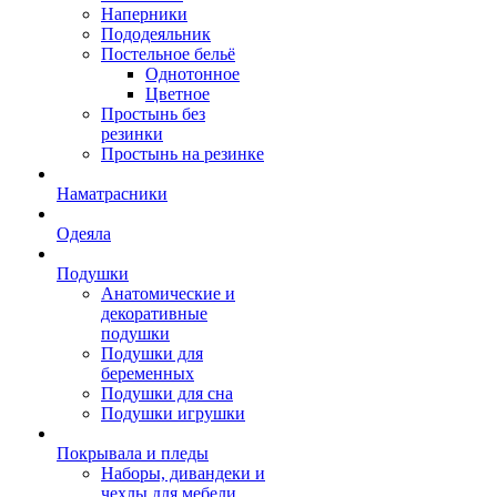
Наперники
Пододеяльник
Постельное бельё
Однотонное
Цветное
Простынь без
резинки
Простынь на резинке
Наматрасники
Одеяла
Подушки
Анатомические и
декоративные
подушки
Подушки для
беременных
Подушки для сна
Подушки игрушки
Покрывала и пледы
Наборы, дивандеки и
чехлы для мебели