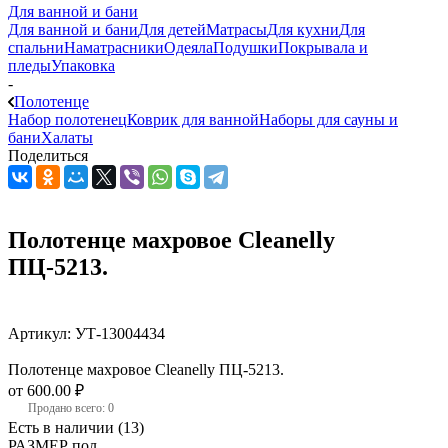
Для ванной и бани
Для ванной и бани
Для детей
Матрасы
Для кухни
Для
спальни
Наматрасники
Одеяла
Подушки
Покрывала и
пледы
Упаковка
-
Полотенце
Набор полотенец
Коврик для ванной
Наборы для сауны и
бани
Халаты
Поделиться
Полотенце махровое Cleanelly
ПЦ-5213.
Артикул:
УТ-13004434
Полотенце махровое Cleanelly ПЦ-5213.
от
600.00 ₽
Продано всего: 0
Есть в наличии
(13)
РАЗМЕР пол