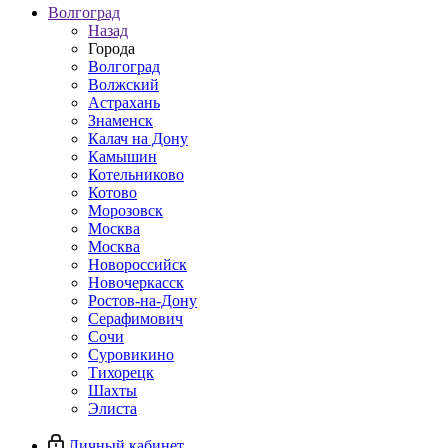
Волгоград
Назад
Города
Волгоград
Волжский
Астрахань
Знаменск
Калач на Дону
Камышин
Котельниково
Котово
Морозовск
Москва
Москва
Новороссийск
Новочеркасск
Ростов-на-Дону
Серафимович
Сочи
Суровикино
Тихорецк
Шахты
Элиста
Личный кабинет