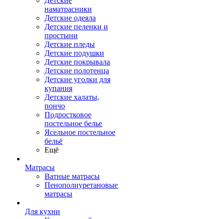
Детские
наматрасники
Детские одеяла
Детские пеленки и
простыни
Детские пледы
Детские подушки
Детские покрывала
Детские полотенца
Детские уголки для
купания
Детские халаты,
пончо
Подростковое
постельное белье
Ясельное постельное
бельё
Ещё
Матрасы
Ватные матрасы
Пенополиуретановые
матрасы
Для кухни