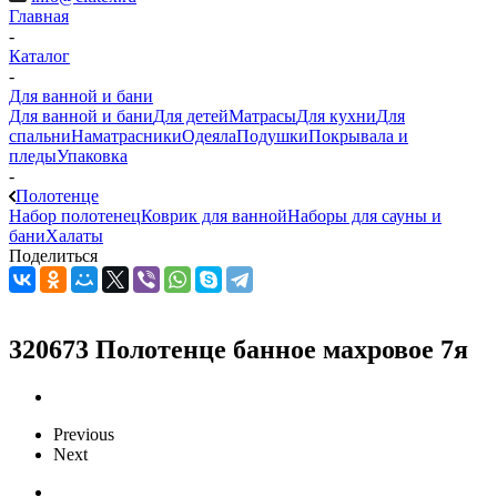
Главная
-
Каталог
-
Для ванной и бани
Для ванной и бани
Для детей
Матрасы
Для кухни
Для
спальни
Наматрасники
Одеяла
Подушки
Покрывала и
пледы
Упаковка
-
Полотенце
Набор полотенец
Коврик для ванной
Наборы для сауны и
бани
Халаты
Поделиться
320673 Полотенце банное махровое 7я
Previous
Next