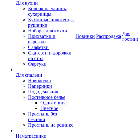
Для кухни
Колпак на чайник,
сухарницы
Кухонные полотенца,
рушники
Наборы для кухни
Для
Прихватки и
Новинки
Распродажа
гостин
варежки
Салфетки
Скатерти и дорожки
на стол
Фартуки
Для спальни
Наволочка
Наперники
Пододеяльник
Постельное бельё
Однотонное
Цветное
Простынь без
резинки
Простынь на резинке
Наматрасники