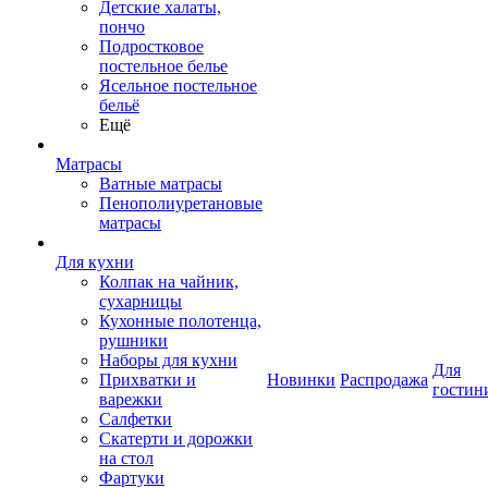
Детские халаты,
пончо
Подростковое
постельное белье
Ясельное постельное
бельё
Ещё
Матрасы
Ватные матрасы
Пенополиуретановые
матрасы
Для кухни
Колпак на чайник,
сухарницы
Кухонные полотенца,
рушники
Наборы для кухни
Для
Прихватки и
Новинки
Распродажа
гостин
варежки
Салфетки
Скатерти и дорожки
на стол
Фартуки