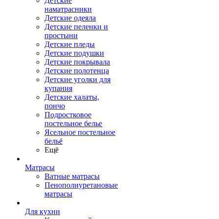
Детские
наматрасники
Детские одеяла
Детские пеленки и
простыни
Детские пледы
Детские подушки
Детские покрывала
Детские полотенца
Детские уголки для
купания
Детские халаты,
пончо
Подростковое
постельное белье
Ясельное постельное
бельё
Ещё
Матрасы
Ватные матрасы
Пенополиуретановые
матрасы
Для кухни