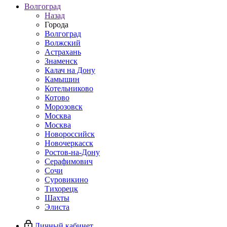
Волгоград
Назад
Города
Волгоград
Волжский
Астрахань
Знаменск
Калач на Дону
Камышин
Котельниково
Котово
Морозовск
Москва
Москва
Новороссийск
Новочеркасск
Ростов-на-Дону
Серафимович
Сочи
Суровикино
Тихорецк
Шахты
Элиста
Личный кабинет