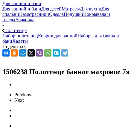
Для ванной и бани
Для ванной и бани
Для детей
Матрасы
Для кухни
Для
спальни
Наматрасники
Одеяла
Подушки
Покрывала и
пледы
Упаковка
-
Полотенце
Набор полотенец
Коврик для ванной
Наборы для сауны и
бани
Халаты
Поделиться
1506238 Полотенце банное махровое 7я
Previous
Next