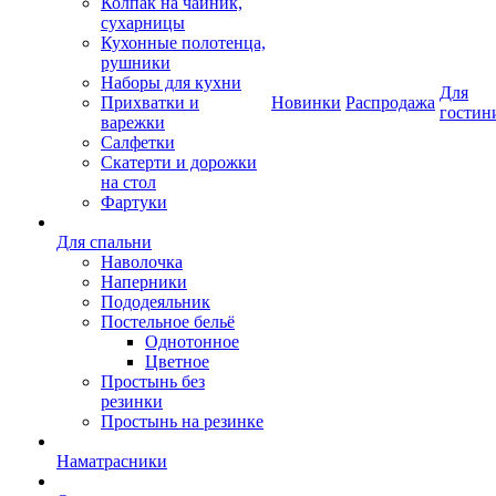
Колпак на чайник,
сухарницы
Кухонные полотенца,
рушники
Наборы для кухни
Для
Прихватки и
Новинки
Распродажа
гостин
варежки
Салфетки
Скатерти и дорожки
на стол
Фартуки
Для спальни
Наволочка
Наперники
Пододеяльник
Постельное бельё
Однотонное
Цветное
Простынь без
резинки
Простынь на резинке
Наматрасники