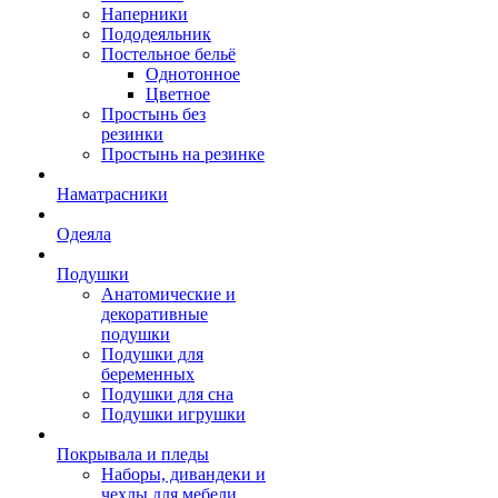
Наперники
Пододеяльник
Постельное бельё
Однотонное
Цветное
Простынь без
резинки
Простынь на резинке
Наматрасники
Одеяла
Подушки
Анатомические и
декоративные
подушки
Подушки для
беременных
Подушки для сна
Подушки игрушки
Покрывала и пледы
Наборы, дивандеки и
чехлы для мебели