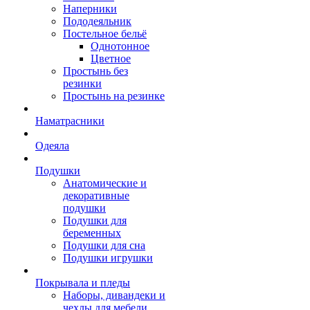
Наперники
Пододеяльник
Постельное бельё
Однотонное
Цветное
Простынь без
резинки
Простынь на резинке
Наматрасники
Одеяла
Подушки
Анатомические и
декоративные
подушки
Подушки для
беременных
Подушки для сна
Подушки игрушки
Покрывала и пледы
Наборы, дивандеки и
чехлы для мебели