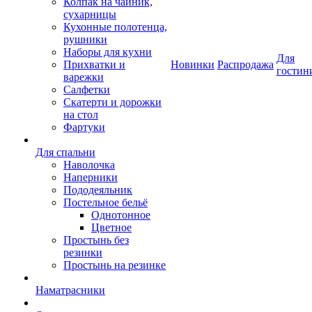
Колпак на чайник,
сухарницы
Кухонные полотенца,
рушники
Наборы для кухни
Для
Прихватки и
Новинки
Распродажа
гостин
варежки
Салфетки
Скатерти и дорожки
на стол
Фартуки
Для спальни
Наволочка
Наперники
Пододеяльник
Постельное бельё
Однотонное
Цветное
Простынь без
резинки
Простынь на резинке
Наматрасники