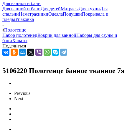
Для ванной и бани
Для ванной и бани
Для детей
Матрасы
Для кухни
Для
спальни
Наматрасники
Одеяла
Подушки
Покрывала и
пледы
Упаковка
-
Полотенце
Набор полотенец
Коврик для ванной
Наборы для сауны и
бани
Халаты
Поделиться
5106220 Полотенце банное тканное 7я
Previous
Next