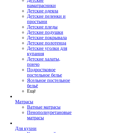
Детские
наматрасники
Детские одеяла
Детские пеленки и
простыни
Детские пледы
Детские подушки
Детские покрывала
Детские полотенца
Детские уголки для
купания
Детские халаты,
пончо
Подростковое
постельное белье
Ясельное постельное
бельё
Ещё
Матрасы
Ватные матрасы
Пенополиуретановые
матрасы
Для кухни