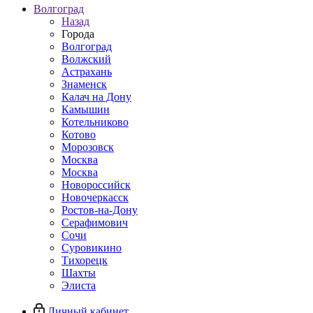
Волгоград
Назад
Города
Волгоград
Волжский
Астрахань
Знаменск
Калач на Дону
Камышин
Котельниково
Котово
Морозовск
Москва
Москва
Новороссийск
Новочеркасск
Ростов-на-Дону
Серафимович
Сочи
Суровикино
Тихорецк
Шахты
Элиста
Личный кабинет