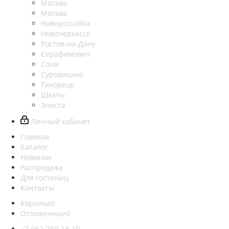
Москва
Москва
Новороссийск
Новочеркасск
Ростов-на-Дону
Серафимович
Сочи
Суровикино
Тихорецк
Шахты
Элиста
Личный кабинет
Главная
Каталог
Новинки
Распродажа
Для гостиниц
Контакты
Корзина
0
Отложенные
0
+7-962-760-18-10