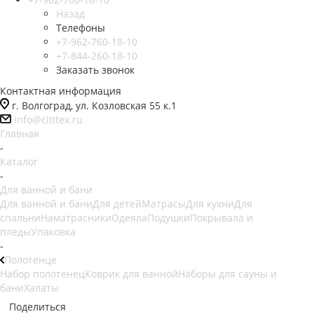
Назад
Телефоны
+7-962-760-18-10
+7-844-260-18-10
Заказать звонок
Контактная информация
г. Волгоград, ул. Козловская 55 к.1
info@cititex.ru
Главная
-
Каталог
-
Для ванной и бани
Для ванной и бани
Для детей
Матрасы
Для кухни
Для
спальни
Наматрасники
Одеяла
Подушки
Покрывала и
пледы
Упаковка
-
Полотенце
Набор полотенец
Коврик для ванной
Наборы для сауны и
бани
Халаты
Поделиться