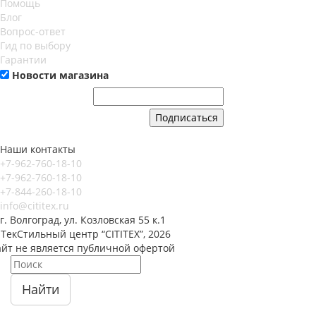
Помощь
Блог
Вопрос-ответ
Гид по выбору
Гарантии
Новости магазина
Наши контакты
+7-962-760-18-10
+7-962-760-18-10
+7-844-260-18-10
info@cititex.ru
г. Волгоград, ул. Козловская 55 к.1
ТекСтильный центр “CITITEX”, 2026
айт не является публичной офертой
Найти