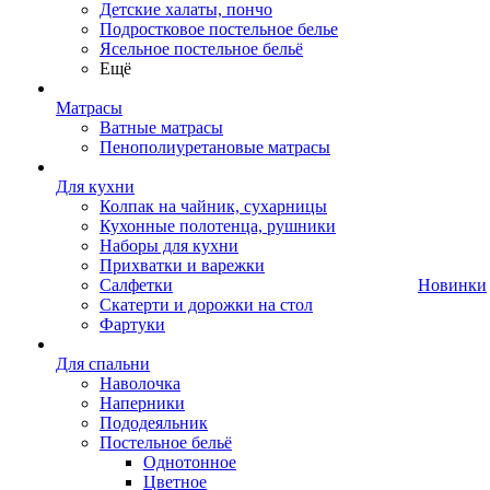
Детские халаты, пончо
Подростковое постельное белье
Ясельное постельное бельё
Ещё
Матрасы
Ватные матрасы
Пенополиуретановые матрасы
Для кухни
Колпак на чайник, сухарницы
Кухонные полотенца, рушники
Наборы для кухни
Прихватки и варежки
Салфетки
Новинки
Скатерти и дорожки на стол
Фартуки
Для спальни
Наволочка
Наперники
Пододеяльник
Постельное бельё
Однотонное
Цветное