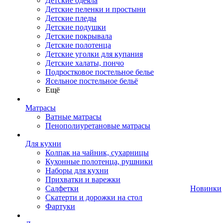
Детские одеяла
Детские пеленки и простыни
Детские пледы
Детские подушки
Детские покрывала
Детские полотенца
Детские уголки для купания
Детские халаты, пончо
Подростковое постельное белье
Ясельное постельное бельё
Ещё
Матрасы
Ватные матрасы
Пенополиуретановые матрасы
Для кухни
Колпак на чайник, сухарницы
Кухонные полотенца, рушники
Наборы для кухни
Прихватки и варежки
Салфетки
Новинки
Скатерти и дорожки на стол
Фартуки