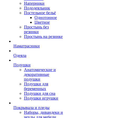
Наперники
Пододеяльник
Постельное бельё
Однотонное
Цветное
Простынь без
резинки
Простынь на резинке
Наматрасники
Одеяла
Подушки
Анатомические и
декоративные
подушки
Подушки для
беременных
Подушки для сна
Подушки игрушки
Покрывала и пледы
Наборы, дивандеки и
чехлы для мебели