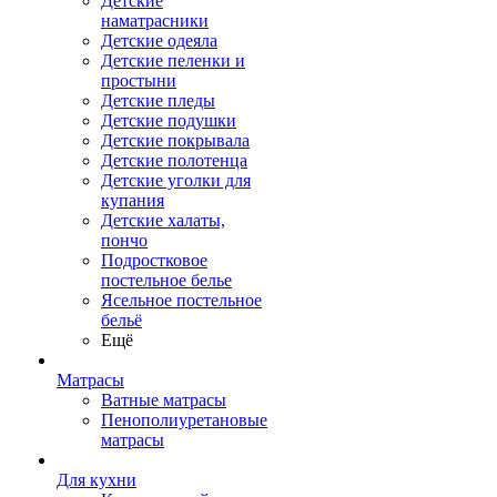
Детские
наматрасники
Детские одеяла
Детские пеленки и
простыни
Детские пледы
Детские подушки
Детские покрывала
Детские полотенца
Детские уголки для
купания
Детские халаты,
пончо
Подростковое
постельное белье
Ясельное постельное
бельё
Ещё
Матрасы
Ватные матрасы
Пенополиуретановые
матрасы
Для кухни