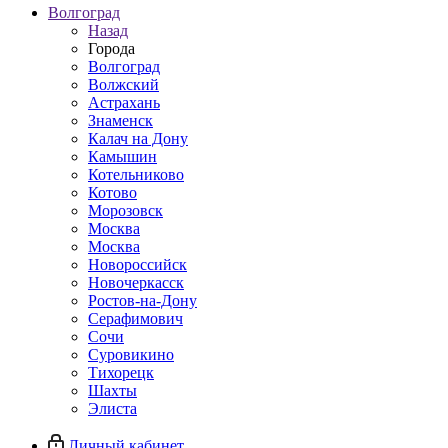
Волгоград
Назад
Города
Волгоград
Волжский
Астрахань
Знаменск
Калач на Дону
Камышин
Котельниково
Котово
Морозовск
Москва
Москва
Новороссийск
Новочеркасск
Ростов-на-Дону
Серафимович
Сочи
Суровикино
Тихорецк
Шахты
Элиста
Личный кабинет