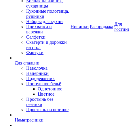
Колпак на чайник,
сухарницы
Кухонные полотенца,
рушники
Наборы для кухни
Для
Прихватки и
Новинки
Распродажа
гостин
варежки
Салфетки
Скатерти и дорожки
на стол
Фартуки
Для спальни
Наволочка
Наперники
Пододеяльник
Постельное бельё
Однотонное
Цветное
Простынь без
резинки
Простынь на резинке
Наматрасники