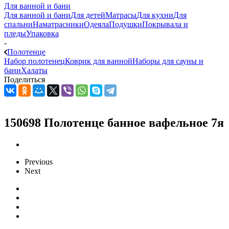
Для ванной и бани
Для ванной и бани
Для детей
Матрасы
Для кухни
Для
спальни
Наматрасники
Одеяла
Подушки
Покрывала и
пледы
Упаковка
-
Полотенце
Набор полотенец
Коврик для ванной
Наборы для сауны и
бани
Халаты
Поделиться
150698 Полотенце банное вафельное 7я
Previous
Next