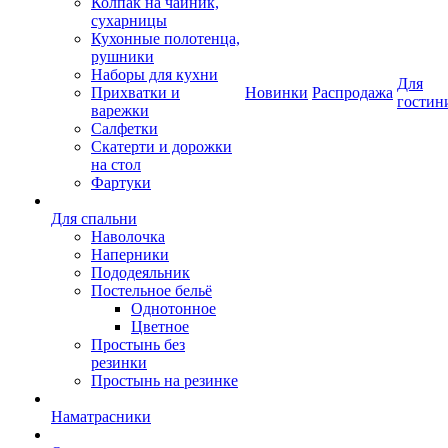
Колпак на чайник,
сухарницы
Кухонные полотенца,
рушники
Наборы для кухни
Для
Прихватки и
Новинки
Распродажа
гостин
варежки
Салфетки
Скатерти и дорожки
на стол
Фартуки
Для спальни
Наволочка
Наперники
Пододеяльник
Постельное бельё
Однотонное
Цветное
Простынь без
резинки
Простынь на резинке
Наматрасники