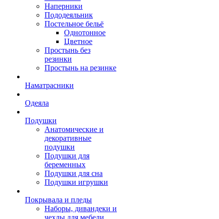
Наперники
Пододеяльник
Постельное бельё
Однотонное
Цветное
Простынь без
резинки
Простынь на резинке
Наматрасники
Одеяла
Подушки
Анатомические и
декоративные
подушки
Подушки для
беременных
Подушки для сна
Подушки игрушки
Покрывала и пледы
Наборы, дивандеки и
чехлы для мебели