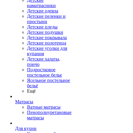
Детские
наматрасники
Детские одеяла
Детские пеленки и
простыни
Детские пледы
Детские подушки
Детские покрывала
Детские полотенца
Детские уголки для
купания
Детские халаты,
пончо
Подростковое
постельное белье
Ясельное постельное
бельё
Ещё
Матрасы
Ватные матрасы
Пенополиуретановые
матрасы
Для кухни