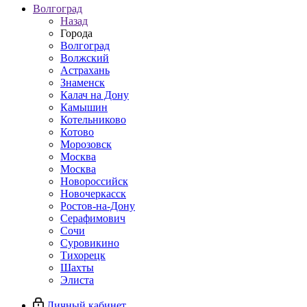
Волгоград
Назад
Города
Волгоград
Волжский
Астрахань
Знаменск
Калач на Дону
Камышин
Котельниково
Котово
Морозовск
Москва
Москва
Новороссийск
Новочеркасск
Ростов-на-Дону
Серафимович
Сочи
Суровикино
Тихорецк
Шахты
Элиста
Личный кабинет