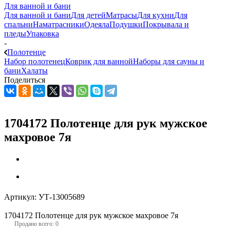
Для ванной и бани
Для ванной и бани
Для детей
Матрасы
Для кухни
Для
спальни
Наматрасники
Одеяла
Подушки
Покрывала и
пледы
Упаковка
-
Полотенце
Набор полотенец
Коврик для ванной
Наборы для сауны и
бани
Халаты
Поделиться
1704172 Полотенце для рук мужское
махровое 7я
Артикул:
УТ-13005689
1704172 Полотенце для рук мужское махровое 7я
Продано всего: 0