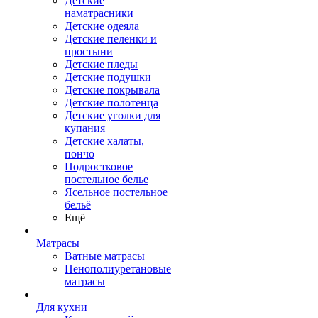
Детские
наматрасники
Детские одеяла
Детские пеленки и
простыни
Детские пледы
Детские подушки
Детские покрывала
Детские полотенца
Детские уголки для
купания
Детские халаты,
пончо
Подростковое
постельное белье
Ясельное постельное
бельё
Ещё
Матрасы
Ватные матрасы
Пенополиуретановые
матрасы
Для кухни