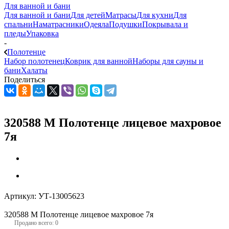
Для ванной и бани
Для ванной и бани
Для детей
Матрасы
Для кухни
Для
спальни
Наматрасники
Одеяла
Подушки
Покрывала и
пледы
Упаковка
-
Полотенце
Набор полотенец
Коврик для ванной
Наборы для сауны и
бани
Халаты
Поделиться
320588 М Полотенце лицевое махровое
7я
Артикул:
УТ-13005623
320588 М Полотенце лицевое махровое 7я
Продано всего: 0