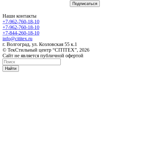
Наши контакты
+7-962-760-18-10
+7-962-760-18-10
+7-844-260-18-10
info@cititex.ru
г. Волгоград, ул. Козловская 55 к.1
© ТекСтильный центр “CITITEX”, 2026
Сайт не является публичной офертой
Найти