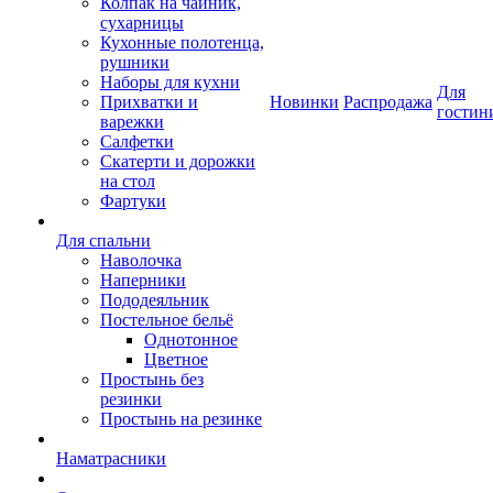
Колпак на чайник,
сухарницы
Кухонные полотенца,
рушники
Наборы для кухни
Для
Прихватки и
Новинки
Распродажа
гостин
варежки
Салфетки
Скатерти и дорожки
на стол
Фартуки
Для спальни
Наволочка
Наперники
Пододеяльник
Постельное бельё
Однотонное
Цветное
Простынь без
резинки
Простынь на резинке
Наматрасники