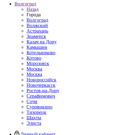
Волгоград
Назад
Города
Волгоград
Волжский
Астрахань
Знаменск
Калач на Дону
Камышин
Котельниково
Котово
Морозовск
Москва
Москва
Новороссийск
Новочеркасск
Ростов-на-Дону
Серафимович
Сочи
Суровикино
Тихорецк
Шахты
Элиста
Личный кабинет