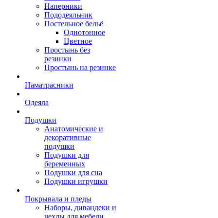
Наперники
Пододеяльник
Постельное бельё
Однотонное
Цветное
Простынь без
резинки
Простынь на резинке
Наматрасники
Одеяла
Подушки
Анатомические и
декоративные
подушки
Подушки для
беременных
Подушки для сна
Подушки игрушки
Покрывала и пледы
Наборы, дивандеки и
чехлы для мебели