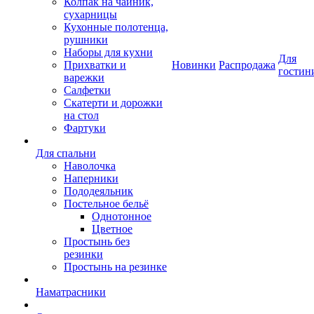
Колпак на чайник,
сухарницы
Кухонные полотенца,
рушники
Наборы для кухни
Для
Прихватки и
Новинки
Распродажа
гостин
варежки
Салфетки
Скатерти и дорожки
на стол
Фартуки
Для спальни
Наволочка
Наперники
Пододеяльник
Постельное бельё
Однотонное
Цветное
Простынь без
резинки
Простынь на резинке
Наматрасники