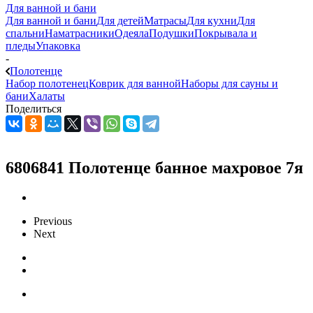
Для ванной и бани
Для ванной и бани
Для детей
Матрасы
Для кухни
Для
спальни
Наматрасники
Одеяла
Подушки
Покрывала и
пледы
Упаковка
-
Полотенце
Набор полотенец
Коврик для ванной
Наборы для сауны и
бани
Халаты
Поделиться
6806841 Полотенце банное махровое 7я
Previous
Next