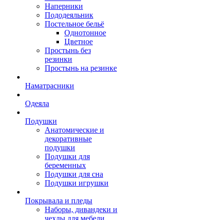
Наперники
Пододеяльник
Постельное бельё
Однотонное
Цветное
Простынь без
резинки
Простынь на резинке
Наматрасники
Одеяла
Подушки
Анатомические и
декоративные
подушки
Подушки для
беременных
Подушки для сна
Подушки игрушки
Покрывала и пледы
Наборы, дивандеки и
чехлы для мебели