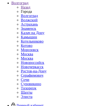
Волгоград
Назад
Города
Волгоград
Волжский
Астрахань
Знаменск
Калач на Дону
Камышин
Котельниково
Котово
Морозовск
Москва
Москва
Новороссийск
Новочеркасск
Ростов-на-Дону
Серафимович
Сочи
Суровикино
Тихорецк
Шахты
Элиста
Личный кабинет