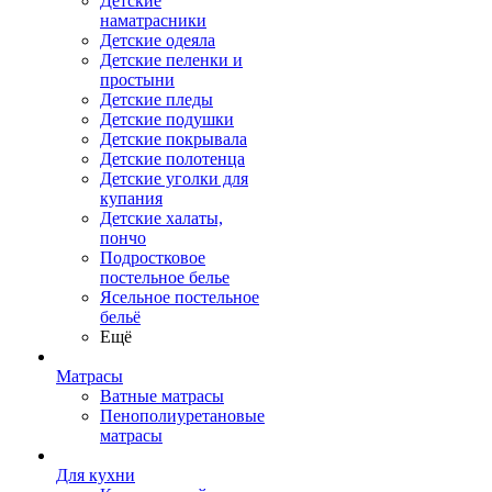
Детские
наматрасники
Детские одеяла
Детские пеленки и
простыни
Детские пледы
Детские подушки
Детские покрывала
Детские полотенца
Детские уголки для
купания
Детские халаты,
пончо
Подростковое
постельное белье
Ясельное постельное
бельё
Ещё
Матрасы
Ватные матрасы
Пенополиуретановые
матрасы
Для кухни