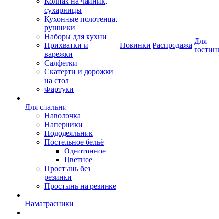
Колпак на чайник,
сухарницы
Кухонные полотенца,
рушники
Наборы для кухни
Для
Прихватки и
Новинки
Распродажа
гостин
варежки
Салфетки
Скатерти и дорожки
на стол
Фартуки
Для спальни
Наволочка
Наперники
Пододеяльник
Постельное бельё
Однотонное
Цветное
Простынь без
резинки
Простынь на резинке
Наматрасники