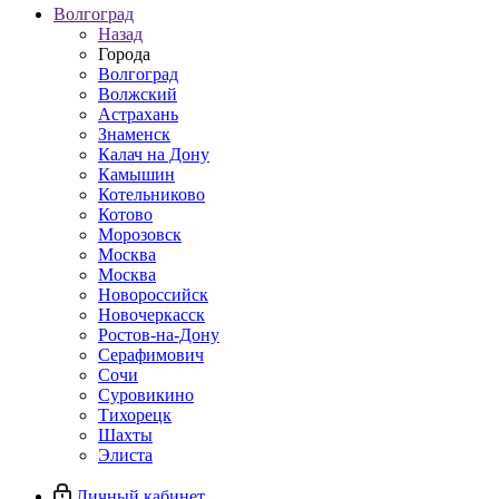
Волгоград
Назад
Города
Волгоград
Волжский
Астрахань
Знаменск
Калач на Дону
Камышин
Котельниково
Котово
Морозовск
Москва
Москва
Новороссийск
Новочеркасск
Ростов-на-Дону
Серафимович
Сочи
Суровикино
Тихорецк
Шахты
Элиста
Личный кабинет