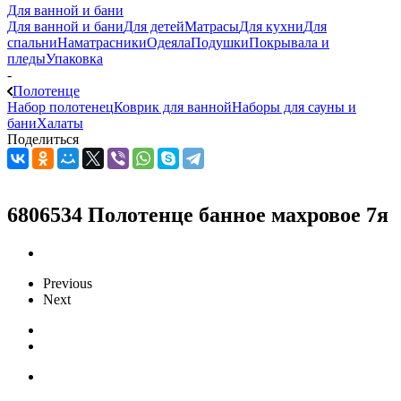
Для ванной и бани
Для ванной и бани
Для детей
Матрасы
Для кухни
Для
спальни
Наматрасники
Одеяла
Подушки
Покрывала и
пледы
Упаковка
-
Полотенце
Набор полотенец
Коврик для ванной
Наборы для сауны и
бани
Халаты
Поделиться
6806534 Полотенце банное махровое 7я
Previous
Next