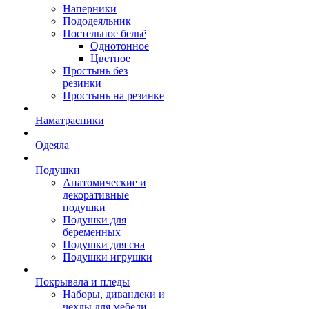
Наперники
Пододеяльник
Постельное бельё
Однотонное
Цветное
Простынь без
резинки
Простынь на резинке
Наматрасники
Одеяла
Подушки
Анатомические и
декоративные
подушки
Подушки для
беременных
Подушки для сна
Подушки игрушки
Покрывала и пледы
Наборы, дивандеки и
чехлы для мебели