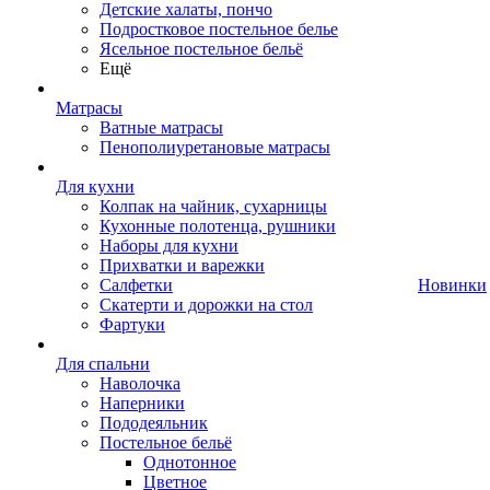
Детские халаты, пончо
Подростковое постельное белье
Ясельное постельное бельё
Ещё
Матрасы
Ватные матрасы
Пенополиуретановые матрасы
Для кухни
Колпак на чайник, сухарницы
Кухонные полотенца, рушники
Наборы для кухни
Прихватки и варежки
Салфетки
Новинки
Скатерти и дорожки на стол
Фартуки
Для спальни
Наволочка
Наперники
Пододеяльник
Постельное бельё
Однотонное
Цветное