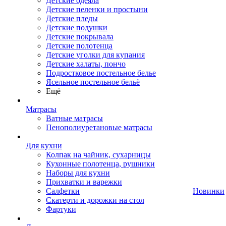
Детские одеяла
Детские пеленки и простыни
Детские пледы
Детские подушки
Детские покрывала
Детские полотенца
Детские уголки для купания
Детские халаты, пончо
Подростковое постельное белье
Ясельное постельное бельё
Ещё
Матрасы
Ватные матрасы
Пенополиуретановые матрасы
Для кухни
Колпак на чайник, сухарницы
Кухонные полотенца, рушники
Наборы для кухни
Прихватки и варежки
Салфетки
Новинки
Скатерти и дорожки на стол
Фартуки