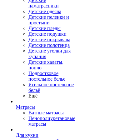
Детские
наматрасники
Детские одеяла
Детские пеленки и
простыни
Детские пледы
Детские подушки
Детские покрывала
Детские полотенца
Детские уголки для
купания
Детские халаты,
пончо
Подростковое
постельное белье
Ясельное постельное
бельё
Ещё
Матрасы
Ватные матрасы
Пенополиуретановые
матрасы
Для кухни