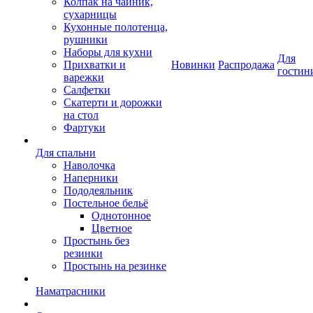
Колпак на чайник,
сухарницы
Кухонные полотенца,
рушники
Наборы для кухни
Для
Прихватки и
Новинки
Распродажа
гостин
варежки
Салфетки
Скатерти и дорожки
на стол
Фартуки
Для спальни
Наволочка
Наперники
Пододеяльник
Постельное бельё
Однотонное
Цветное
Простынь без
резинки
Простынь на резинке
Наматрасники