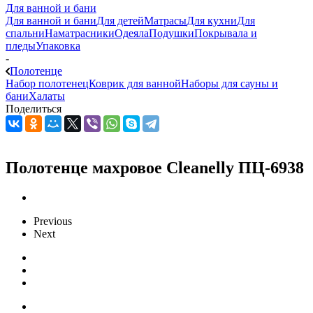
Для ванной и бани
Для ванной и бани
Для детей
Матрасы
Для кухни
Для
спальни
Наматрасники
Одеяла
Подушки
Покрывала и
пледы
Упаковка
-
Полотенце
Набор полотенец
Коврик для ванной
Наборы для сауны и
бани
Халаты
Поделиться
Полотенце махровое Cleanelly ПЦ-6938
Previous
Next