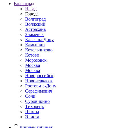
Волгоград
Назад
Города
Волгоград
Волжский
Астрахань
Знаменск
Калач на Дону
Камышин
Котельниково
Котово
Морозовск
Москва
Москва
Новороссийск
Новочеркасск
Ростов-на-Дону
Серафимович
Сочи
Суровикино
Тихорецк
Шахты
Элиста
Личный кабинет