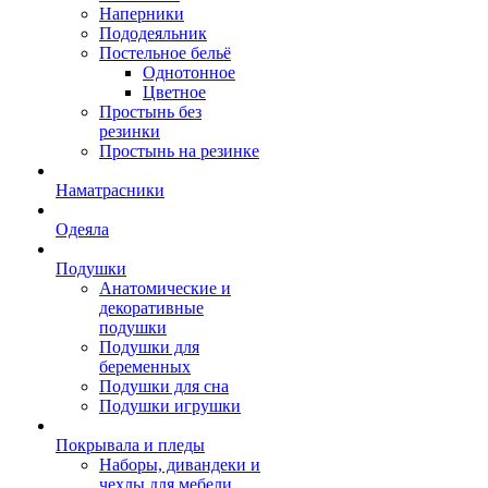
Наперники
Пододеяльник
Постельное бельё
Однотонное
Цветное
Простынь без
резинки
Простынь на резинке
Наматрасники
Одеяла
Подушки
Анатомические и
декоративные
подушки
Подушки для
беременных
Подушки для сна
Подушки игрушки
Покрывала и пледы
Наборы, дивандеки и
чехлы для мебели