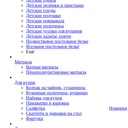
Детские одеяла
Детские пеленки и простыни
Детские пледы
Детские подушки
Детские покрывала
Детские полотенца
Детские уголки для купания
Детские халаты, пончо
Подростковое постельное белье
Ясельное постельное бельё
Ещё
Матрасы
Ватные матрасы
Пенополиуретановые матрасы
Для кухни
Колпак на чайник, сухарницы
Кухонные полотенца, рушники
Наборы для кухни
Прихватки и варежки
Салфетки
Новинки
Скатерти и дорожки на стол
Фартуки