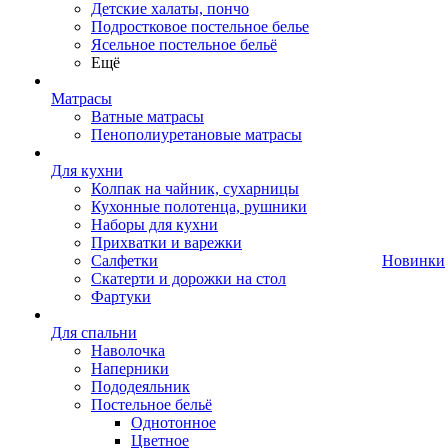
Детские халаты, пончо
Подростковое постельное белье
Ясельное постельное бельё
Ещё
Матрасы
Ватные матрасы
Пенополиуретановые матрасы
Для кухни
Колпак на чайник, сухарницы
Кухонные полотенца, рушники
Наборы для кухни
Прихватки и варежки
Салфетки
Новинки
Скатерти и дорожки на стол
Фартуки
Для спальни
Наволочка
Наперники
Пододеяльник
Постельное бельё
Однотонное
Цветное