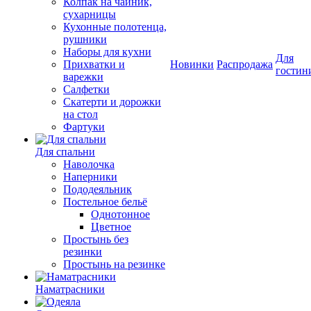
Колпак на чайник,
сухарницы
Кухонные полотенца,
рушники
Наборы для кухни
Для
Прихватки и
Новинки
Распродажа
гостин
варежки
Салфетки
Скатерти и дорожки
на стол
Фартуки
Для спальни
Наволочка
Наперники
Пододеяльник
Постельное бельё
Однотонное
Цветное
Простынь без
резинки
Простынь на резинке
Наматрасники