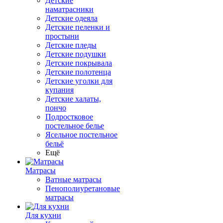
Детские
наматрасники
Детские одеяла
Детские пеленки и
простыни
Детские пледы
Детские подушки
Детские покрывала
Детские полотенца
Детские уголки для
купания
Детские халаты,
пончо
Подростковое
постельное белье
Ясельное постельное
бельё
Ещё
Матрасы
Ватные матрасы
Пенополиуретановые
матрасы
Для кухни