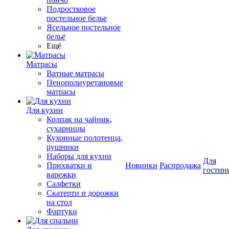
Подростковое
постельное белье
Ясельное постельное
бельё
Ещё
Матрасы
Ватные матрасы
Пенополиуретановые
матрасы
Для кухни
Колпак на чайник,
сухарницы
Кухонные полотенца,
рушники
Наборы для кухни
Для
Прихватки и
Новинки
Распродажа
гостин
варежки
Салфетки
Скатерти и дорожки
на стол
Фартуки