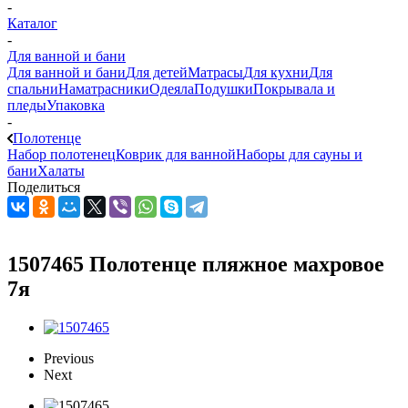
-
Каталог
-
Для ванной и бани
Для ванной и бани
Для детей
Матрасы
Для кухни
Для
спальни
Наматрасники
Одеяла
Подушки
Покрывала и
пледы
Упаковка
-
Полотенце
Набор полотенец
Коврик для ванной
Наборы для сауны и
бани
Халаты
Поделиться
1507465 Полотенце пляжное махровое
7я
Previous
Next